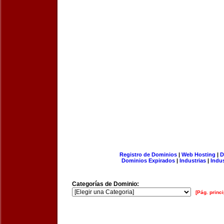
Registro de Dominios
|
Web Hosting
|
D
Dominios Expirados
|
Industrias
|
Indu
Categorías de Dominio:
[Pág. princi