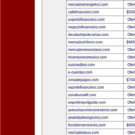
mercadoenergetico.com
Ofer
cafefinanciero.com
$550
expertofinanciero.com
Ofer
negociofinanciero.com
Ofer
deudashipotecarias.com
Ofer
mercadochileno.com
$995
mercadovenezolano.com
Ofer
inversionesmexico.com
Ofer
suscreditos.com
Ofer
e-cuentas.com
Ofer
zonadepagos.com
$700
reportefinanciero.com
Ofer
zonabursatil.com
Ofer
exportimportguide.com
Ofer
asesoriacomercioexterior.com
Ofer
analistadenegocios.com
Ofer
forodeinversiones.com
$950
mercadoeeuu.com
Ofer