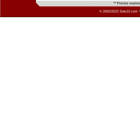
** Precios expre
© 2002/2022 Solo10.com