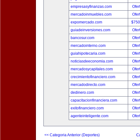
empresasyfinanzas.com
Ofer
mercadoinmuebles.com
Ofer
expomercado.com
$750
guiadeinversiones.com
Ofer
bancosur.com
Ofer
mercadointerno.com
Ofer
guiahipotecaria.com
Ofer
noticiasdeeconomia.com
Ofer
mercadosycapitales.com
Ofer
crecimientofinanciero.com
Ofer
mercadodirecto.com
Ofer
dedinero.com
Ofer
capacitacionfinanciera.com
Ofer
exitofinanciero.com
Ofer
agenteinteligente.com
Ofer
<< Categoria Anterior (Deportes)
Ca