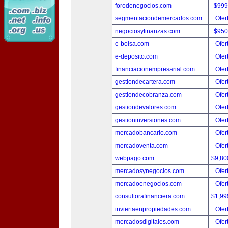
forodenegocios.com
$999
segmentaciondemercados.com
Ofer
negociosyfinanzas.com
$950
e-bolsa.com
Ofer
e-deposito.com
Ofer
financiacionempresarial.com
Ofer
gestiondecartera.com
Ofer
gestiondecobranza.com
Ofer
gestiondevalores.com
Ofer
gestioninversiones.com
Ofer
mercadobancario.com
Ofer
mercadoventa.com
Ofer
webpago.com
$9,80
mercadosynegocios.com
Ofer
mercadoenegocios.com
Ofer
consultorafinanciera.com
$1,99
inviertaenpropiedades.com
Ofer
mercadosdigitales.com
Ofer