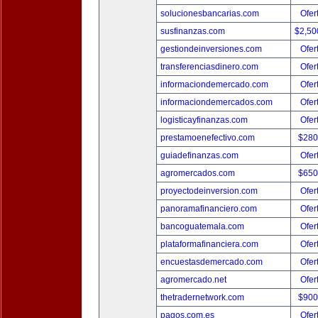
solucionesbancarias.com
Ofer
susfinanzas.com
$2,50
gestiondeinversiones.com
Ofer
transferenciasdinero.com
Ofer
informaciondemercado.com
Ofer
informaciondemercados.com
Ofer
logisticayfinanzas.com
Ofer
prestamoenefectivo.com
$280
guiadefinanzas.com
Ofer
agromercados.com
$650
proyectodeinversion.com
Ofer
panoramafinanciero.com
Ofer
bancoguatemala.com
Ofer
plataformafinanciera.com
Ofer
encuestasdemercado.com
Ofer
agromercado.net
Ofer
thetradernetwork.com
$900
pagos.com.es
Ofer