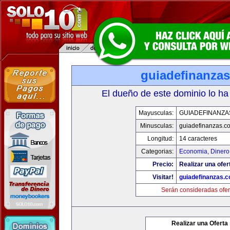
guiadefinanza
El dueño de este dominio lo ha
Mayusculas:
GUIADEFINANZA
Minusculas:
guiadefinanzas.c
Longitud:
14 caracteres
Categorias:
Economia, Dinero
Precio:
Realizar una ofer
Visitar!
guiadefinanzas.
Serán consideradas ofer
Realizar una Oferta