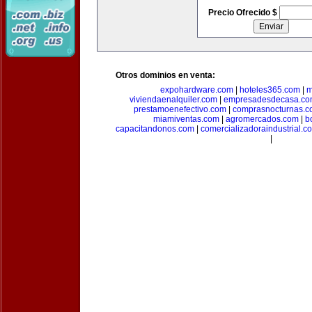
Precio Ofrecido $
Otros dominios en venta:
expohardware.com
|
hoteles365.com
|
m
viviendaenalquiler.com
|
empresadesdecasa.co
prestamoenefectivo.com
|
comprasnocturnas.
miamiventas.com
|
agromercados.com
|
b
capacitandonos.com
|
comercializadoraindustrial.c
|