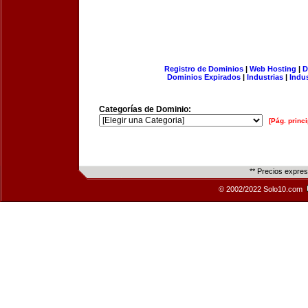
Registro de Dominios
|
Web Hosting
|
D
Dominios Expirados
|
Industrias
|
Indu
Categorías de Dominio:
[Pág. princi
** Precios expre
© 2002/2022 Solo10.com