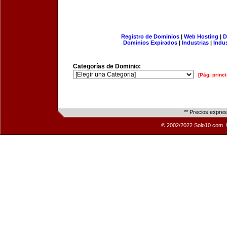
Registro de Dominios
|
Web Hosting
|
D
Dominios Expirados
|
Industrias
|
Indu
Categorías de Dominio:
[Pág. princi
** Precios expre
© 2002/2022 Solo10.com