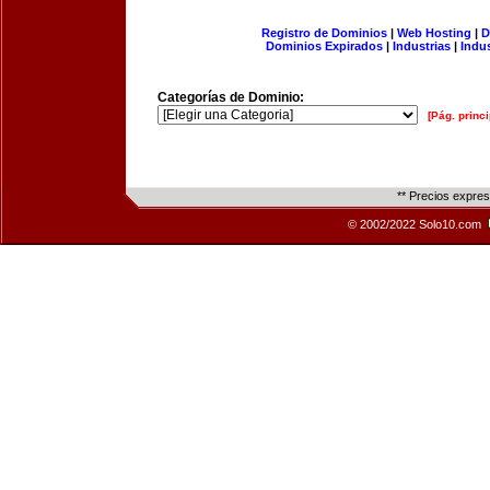
Registro de Dominios
|
Web Hosting
|
D
Dominios Expirados
|
Industrias
|
Indu
Categorías de Dominio:
[Pág. princi
** Precios expre
© 2002/2022 Solo10.com