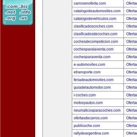
carrosenoferta.com
Oferta
catalogodeautomoviles.com
Oferta
catalogodevehiculos.com
Oferta
clasificadoscoches.com
Oferta
clasificadosdecoches.com
Oferta
cochesdecompeticion.com
Oferta
cochesparalaventa.com
Oferta
cochesparaventa.com
Oferta
e-automoviles.com
Oferta
etransporte.com
Oferta
feriadeautomoviles.com
Oferta
guiadelautomotor.com
Oferta
i-coches.com
Oferta
motosyautos.com
Oferta
neumaticosparacoches.com
Oferta
ofertasdecarros.com
Oferta
publicoche.com
Oferta
rallydeargentina.com
Oferta