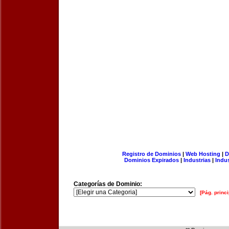
Registro de Dominios
|
Web Hosting
|
D
Dominios Expirados
|
Industrias
|
Indu
Categorías de Dominio:
[Pág. princi