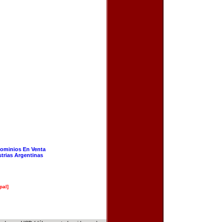
ominios En Venta
strias Argentinas
pal]