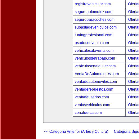
registrovehicular.com
Oferta
seguroautomotriz.com
Oferta
seguroparacoches.com
Oferta
subastadevehiculos.com
Oferta
tuningprofesional.com
Oferta
usadosenventa.com
Oferta
vehiculosalaventa.com
Oferta
vehiculosdetrabajo.com
Oferta
vehiculosenalquiler.com
Oferta
VentaDeAutomotores.com
Oferta
ventadeautomoviles.com
Oferta
ventaderepuestos.com
Oferta
ventadeusados.com
Oferta
ventasvehiculos.com
Oferta
zonatuerca.com
Oferta
<< Categoria Anterior (Artes y Cultura)
Categoria Sigu