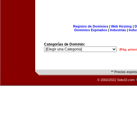
Registro de Dominios
|
Web Hosting
|
D
Dominios Expirados
|
Industrias
|
Indu
Categorías de Dominio:
[Pág. princi
** Precios expre
© 2002/2022 Solo10.com