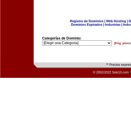
Registro de Dominios
|
Web Hosting
|
D
Dominios Expirados
|
Industrias
|
Indu
Categorías de Dominio:
[Pág. princi
** Precios expre
© 2002/2022 Solo10.com