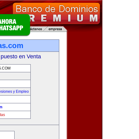
as.com
 puesto en Venta
S.COM
esiones y Empleo
om
tas