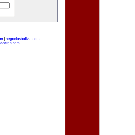
om
|
negociosbolivia.com
|
decarga.com
|