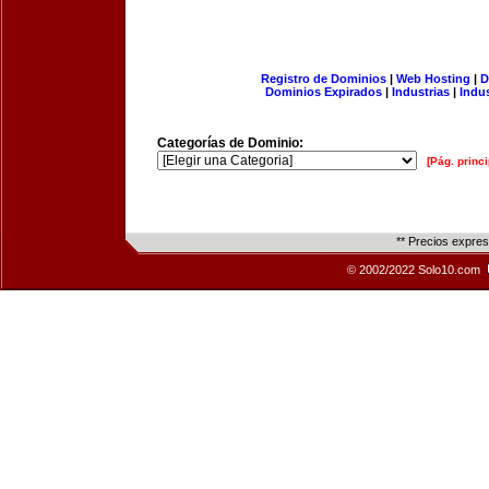
Registro de Dominios
|
Web Hosting
|
D
Dominios Expirados
|
Industrias
|
Indu
Categorías de Dominio:
[Pág. princi
** Precios expre
© 2002/2022 Solo10.com