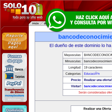
bancodeconocimi
El dueño de este dominio lo ha
Mayusculas:
BANCODECONOCI
Minusculas:
bancodeconocimien
Longitud:
19 caracteres
Categorias:
EducaciÃ³n
Precio:
Realizar una oferta!
Visitar!
bancodeconocimie
Serán consideradas ofer
Realizar una Oferta