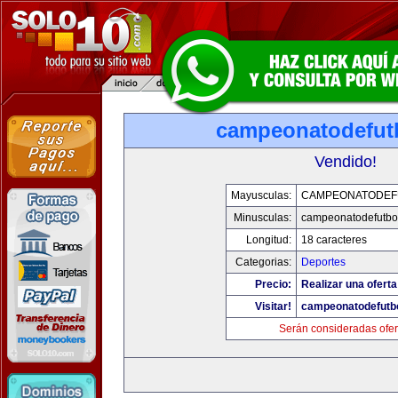
campeonatodefut
Vendido!
Mayusculas:
CAMPEONATODEF
Minusculas:
campeonatodefutbo
Longitud:
18 caracteres
Categorias:
Deportes
Precio:
Realizar una oferta
Visitar!
campeonatodefutb
Serán consideradas ofer