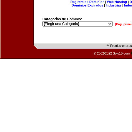
Registro de Dominios
|
Web Hosting
|
D
Dominios Expirados
|
Industrias
|
Indu
Categorías de Dominio:
[Pág. princi
** Precios expre
© 2002/2022 Solo10.com