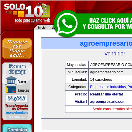
agroempresari
Vendido!
Mayusculas:
AGROEMPRESARIO.CO
Minusculas:
agroempresario.com
Longitud:
14 caracteres
Categorias:
Empresas e Industrias
,
Pr
Precio:
Realizar una oferta!
Visitar!
agroempresario.com
Serán consideradas ofer