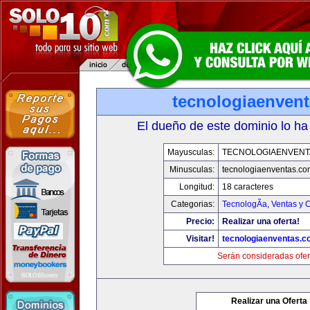
tecnologiaenven
El dueño de este dominio lo ha
Mayusculas:
TECNOLOGIAENVENT
Minusculas:
tecnologiaenventas.co
Longitud:
18 caracteres
Categorias:
TecnologÃ­a
,
Ventas y 
Precio:
Realizar una oferta!
Visitar!
tecnologiaenventas.
Serán consideradas ofer
Realizar una Oferta