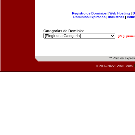
Registro de Dominios
|
Web Hosting
|
D
Dominios Expirados
|
Industrias
|
Indu
Categorías de Dominio:
[Pág. princi
** Precios expre
© 2002/2022 Solo10.com