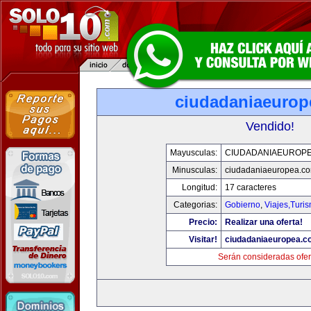
ciudadaniaeurop
Vendido!
Mayusculas:
CIUDADANIAEUROP
Minusculas:
ciudadaniaeuropea.c
Longitud:
17 caracteres
Categorias:
Gobierno
,
Viajes,Turi
Precio:
Realizar una oferta!
Visitar!
ciudadaniaeuropea.c
Serán consideradas ofer