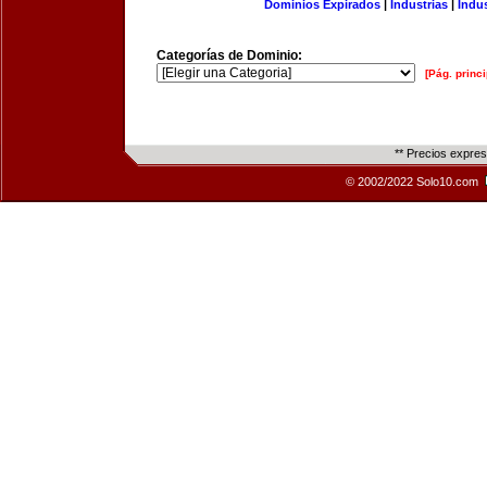
Dominios Expirados
|
Industrias
|
Indu
Categorías de Dominio:
[Pág. princi
** Precios expre
© 2002/2022 Solo10.com