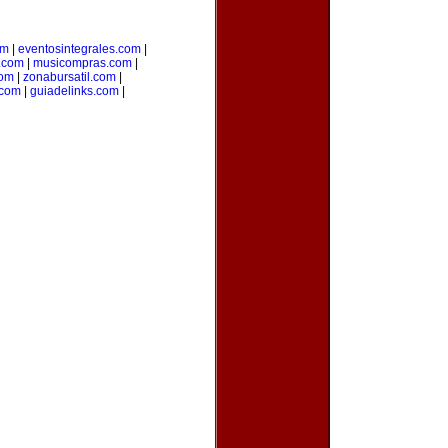
om
|
eventosintegrales.com
|
.com
|
musicompras.com
|
com
|
zonabursatil.com
|
.com
|
guiadelinks.com
|