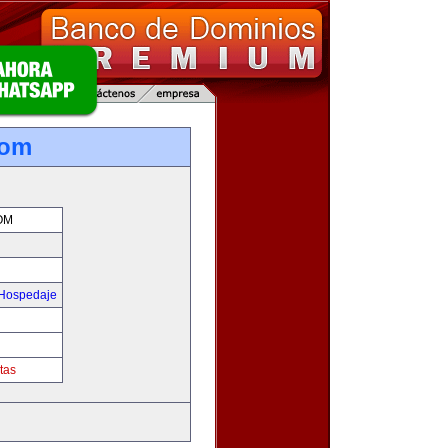
com
OM
 Hospedaje
tas