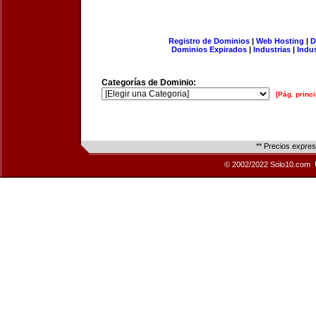
Registro de Dominios
|
Web Hosting
|
D
Dominios Expirados
|
Industrias
|
Indu
Categorías de Dominio:
[Pág. princi
** Precios expre
© 2002/2022 Solo10.com