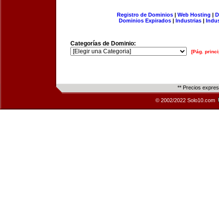
Registro de Dominios
|
Web Hosting
|
D
Dominios Expirados
|
Industrias
|
Indu
Categorías de Dominio:
[Pág. princi
** Precios expre
© 2002/2022 Solo10.com