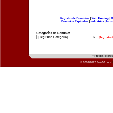
Registro de Dominios
|
Web Hosting
|
D
Dominios Expirados
|
Industrias
|
Indu
Categorías de Dominio:
[Pág. princi
** Precios expre
© 2002/2022 Solo10.com