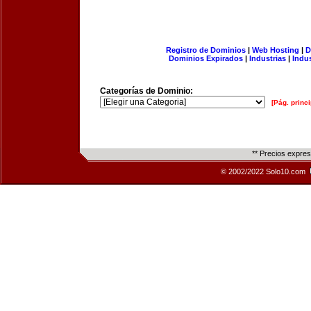
Registro de Dominios
|
Web Hosting
|
D
Dominios Expirados
|
Industrias
|
Indu
Categorías de Dominio:
[Pág. princi
** Precios expre
© 2002/2022 Solo10.com