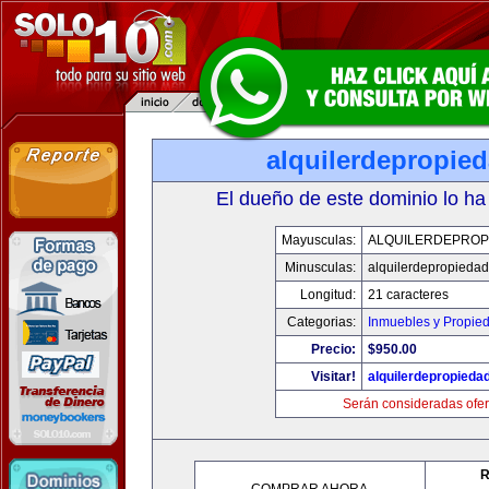
alquilerdepropie
El dueño de este dominio lo ha
Mayusculas:
ALQUILERDEPROP
Minusculas:
alquilerdepropiedad
Longitud:
21 caracteres
Categorias:
Inmuebles y Propie
Precio:
$950.00
Visitar!
alquilerdepropieda
Serán consideradas ofer
R