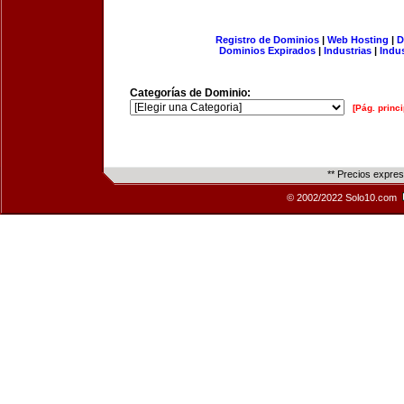
Registro de Dominios
|
Web Hosting
|
D
Dominios Expirados
|
Industrias
|
Indu
Categorías de Dominio:
[Pág. princi
** Precios expre
© 2002/2022 Solo10.com