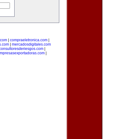
.com
|
compraeletronica.com
|
s.com
|
mercadosdigitales.com
consultoresderiesgos.com
|
mpresasexportadoras.com
|