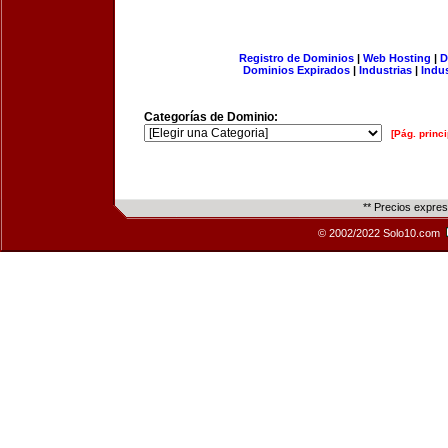
Registro de Dominios
|
Web Hosting
|
D
Dominios Expirados
|
Industrias
|
Indu
Categorías de Dominio:
[Pág. princi
** Precios expre
© 2002/2022 Solo10.com