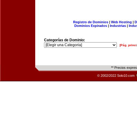
Registro de Dominios
|
Web Hosting
|
D
Dominios Expirados
|
Industrias
|
Indu
Categorías de Dominio:
[Pág. princi
** Precios expre
© 2002/2022 Solo10.com