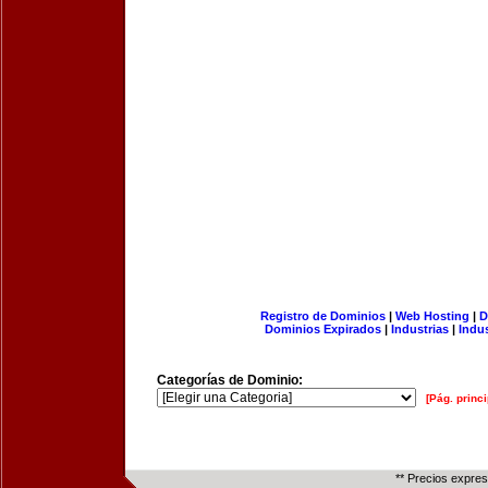
Registro de Dominios
|
Web Hosting
|
D
Dominios Expirados
|
Industrias
|
Indu
Categorías de Dominio:
[Pág. princi
** Precios expre