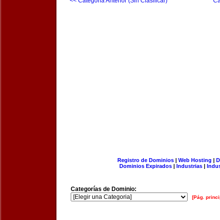
<< Categoria Anterior (Sin Clasificar)
Ca
Registro de Dominios
|
Web Hosting
|
D
Dominios Expirados
|
Industrias
|
Indu
Categorías de Dominio:
[Pág. princi