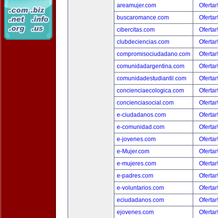
areamujer.com
Ofertar
buscaromance.com
Ofertar
cibercitas.com
Ofertar
clubdeciencias.com
Ofertar
compromisociudadano.com
Ofertar
comunidadargentina.com
Ofertar
comunidadestudiantil.com
Ofertar
concienciaecologica.com
Ofertar
concienciasocial.com
Ofertar
e-ciudadanos.com
Ofertar
e-comunidad.com
Ofertar
e-jovenes.com
Ofertar
e-Mujer.com
Ofertar
e-mujeres.com
Ofertar
e-padres.com
Ofertar
e-voluntarios.com
Ofertar
eciudadanos.com
Ofertar
ejovenes.com
Ofertar